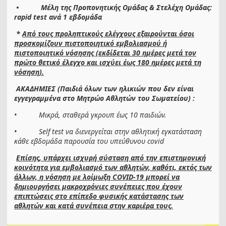
• Μέλη της Προπονητικής Ομάδας & Στελέχη Ομάδας:
rapid test ανά 1 εβδομάδα
*
Από τους προληπτικούς ελέγχους εξαιρούνται όσοι
προσκομίζουν πιστοποιητικό εμβολιασμού ή
πιστοποιητικό νόσησης (εκδίδεται 30 ημέρες μετά τον
πρώτο θετικό έλεγχο και ισχύει έως 180 ημέρες μετά τη
νόσηση).
ΑΚΑΔΗΜΙΕΣ (Παιδιά όλων των ηλικιών που δεν είναι
εγγεγραμμένα στο Μητρώο Αθλητών του Σωματείου) :
• Μικρά, σταθερά γκρουπ έως 10 παιδιών.
•
Self
test να διενεργείται στην αθλητική εγκατάσταση
κάθε εβδομάδα παρουσία του υπεύθυνου covid
Επίσης, υπάρχει ισχυρή σύσταση από την επιστημονική
κοινότητα για εμβολιασμό των αθλητών, καθότι, εκτός των
άλλων, η νόσηση με λοίμωξη COVID-19 μπορεί να
δημιουργήσει μακροχρόνιες συνέπειες που έχουν
επιπτώσεις στο επίπεδο φυσικής κατάστασης των
αθλητών και κατά συνέπεια στην καριέρα τους.