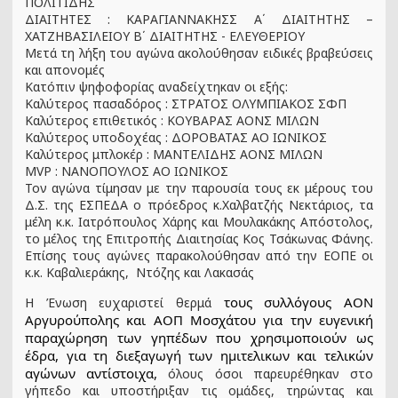
ΠΟΛΙΤΙΔΗΣ
ΔΙΑΙΤΗΤΕΣ : ΚΑΡΑΓΙΑΝΝΑΚΗΣΣ Α΄ ΔΙΑΙΤΗΤΗΣ –
ΧΑΤΖΗΒΑΣΙΛΕΙΟΥ Β΄ ΔΙΑΙΤΗΤΗΣ - ΕΛΕΥΘΕΡΙΟΥ
Μετά τη λήξη του αγώνα ακολούθησαν ειδικές βραβεύσεις
και απονομές
Κατόπιν ψηφοφορίας αναδείχτηκαν οι εξής:
Καλύτερος πασαδόρος : ΣΤΡΑΤΟΣ ΟΛΥΜΠΙΑΚΟΣ ΣΦΠ
Καλύτερος επιθετικός : ΚΟΥΒΑΡΑΣ ΑΟΝΣ ΜΙΛΩΝ
Καλύτερος υποδοχέας : ΔΟΡΟΒΑΤΑΣ ΑΟ ΙΩΝΙΚΟΣ
Καλύτερος μπλοκέρ : ΜΑΝΤΕΛΙΔΗΣ ΑΟΝΣ ΜΙΛΩΝ
MVP
: ΝΑΝΟΠΟΥΛΟΣ ΑΟ ΙΩΝΙΚΟΣ
Τον αγώνα τίμησαν με την παρουσία τους εκ μέρους του
Δ.Σ. της ΕΣΠΕΔΑ ο πρόεδρος κ.Χαλβατζής Νεκτάριος, τα
μέλη κ.κ. Ιατρόπουλος Χάρης και Μουλακάκης Απόστολος,
το μέλος της Επιτροπής Διαιτησίας Κος Τσάκωνας Φάνης.
Επίσης τους αγώνες παρακολούθησαν από την ΕΟΠΕ οι
κ.κ. Καβαλιεράκης, Ντόζης και Λακασάς
τους συλλόγους ΑΟΝ 
Η Ένωση ευχαριστεί θερμά
Αργυρούπολης και ΑΟΠ Μοσχάτου για την ευγενική 
παραχώρηση των γηπέδων που χρησιμοποιούν ως 
έδρα, για τη διεξαγωγή των ημιτελικων και τελικών 
αγώνων αντίστοιχα,
όλους όσοι παρευρέθηκαν στο
γήπεδο και υποστήριξαν τις ομάδες, τηρώντας και