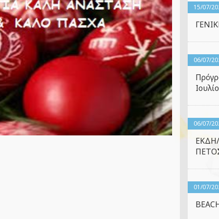
15/07/20
ΓΕΝΙ
06/07/20
Πρόγρ
Ιουλίο
06/07/20
ΕΚΔΗ
ΠΕΤΟΣ
01/07/20
BEACH