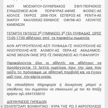
ΑΟΠ ΜΟΣΧΑΤΟΥ-ΟΛΥΜΠΙΑΚΟΣ ΣΦΠ-ΠΕΙΡΑΪΚΟΣ
ΣΥΝΔΕΣΜΟΣ-ΑΟΦ ΠΟΡΦΥΡΑΣ-ΑΦΜΣ ΦΟΙΝΙΞ-ΑΕ
ΑΙΟΛΟΣ ΤΑΥΡΟΣ 2006-ΠΟΚ ΕΣΠΕΡΟΣ-ΑΕ ΡΕΝΤΗ-ΑΕ
ΙΚΑΡΟΥ ΚΑΛΛΙΘΕΑΣ-ΕΘΝΙΚΟΣ ΟΦΠΦ-ΑΟ ΛΕΟΝΤΕΣ
ΚΑΜΙΝΙΩΝ
ο
ο
ΤΕΤΑΡΤΗ 19/10/22 3
ΓΥΜΝΑΣΙΟ 3
ΓΕΛ ΓΛΥΦΑΔΑΣ ΩΡΕΣ
·
15.00-17.00 αθλήτριες από τα παρακάτω σωματεία:
ΑΟΝ ΑΡΓΥΡΟΥΠΟΛΗΣ-ΑΣΠ ΓΛΥΦΑΔΑ-ΓΣ ΗΛΙΟΥΠΟΛΗΣ-ΑΣ
ΗΛΙΟΥΠΟΛΗΣ-ΑΠΣ ΑΛΙΜΟΥ-ΑΣ ΠΕΡΑ-ΑΣ ΑΚΑΔΗΜΟΣ-
ΑΟΝΣ ΜΙΛΩΝ-ΓΑΝΣ ΙΡΙΣ-ΓΣ ΠΑΝΙΩΝΙΟΣ-ΑΟ Π.ΦΑΛΗΡΟΥ
Παρακαλούνται όλοι οι αθλητές και αθλήτριες να
προσέρχονται 15 λεπτά νωρίτερα πριν την ώρα που
ορίζει το πρόγραμμα, με αθλητική περιβολή και να έχουν
μαζί τους την κάρτα υγείας.
Για οποιαδήποτε πληροφορία ή διευκρίνιση μπορεί ο
υπεύθυνος του σωματείου να επικοινωνεί με τον Κο Ντόζη
Χρήστο τηλ.:6941558010
ΔΙΕΥΘΥΝΣΕΙΣ ΓΗΠΕΔΩΝ
ΣΕΛΕΠΙΤΣΑΡΙ ΒΟΗΘΗΤΙΚΟ : ΚΥΡΑ ΤΗΣ ΡΩ 3 ΑΚΡΟΠΟΛΕΩΣ
v