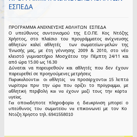
ΕΣΠΕΔΑ
ΠΡΟΓΡΑΜΜΑ ΑΝΙΧΝΕΥΣΗΣ ΑΘΛΗΤΩΝ ΕΣΠΕΔΑ
Ο υπεύθυνος συντονισμού της Ε.Ο.ΠΕ. Κος Ντόζης
Χρήστος, στο πλαίσιο του προγράμματος ανίχνευσης
αθλητών καλεί αθλητές των σωματείων-μελών της
Ένωσής μας, με έτη γέννησης 2009 & 2010, στο νέο
κλειστό γυμναστήριο Μοσχάτου την Πέμπτη 24/11 και
από ώρα 15.00 ως 16.30
Δύναται να παρευρεθούν και αθλητές που δεν έχουν
παρευρεθεί σε προηγούμενες μετρήσεις
Π
ρ
κ
λο
ντ
ο
θλητ
ς
ν
προσ
ρχοντ
λεπτ
α
α
α
ύ
αι
ι α
έ
α
έ
αι 15
ά
νωρ
τερ
πρ
ν
την
ρ
πο
ορ
ζε
το
πρ
γρ
μμ
με
ί
α
ι
ώ
α
υ
ί
ι
ό
α
α,
θλητ
κ
περ
βολ
κ
ν
χο
ν
μ
ζ
το
ς
την
κ
ρτ
α
ι
ή
ι
ή
αι
α έ
υ
α
ί
υ
ά
α
γε
ς
υ
ία
.
Γ
οπο
δ
ποτε
πληροφορ
δ
ε
κρ
ν
ση
μπορε
ο
ια
ια
ή
ία ή
ι
υ
ί
ι
ί
πε
θ
νος
το
σωμ
τε
ο
ν
επ
κο
νωνε
με
τον
Κο
υ
ύ
υ
υ
α
ί
υ
α
ι
ι
ί
Ντ
ζη
Χρ
στο
τηλ
ό
ή
.:6941558010