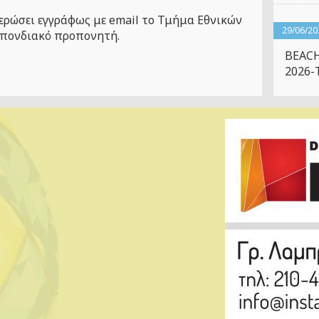
ερώσει εγγράφως με
email
το Τμήμα Εθνικών
29/06/20
σπονδιακό προπονητή.
BEACH
2026-