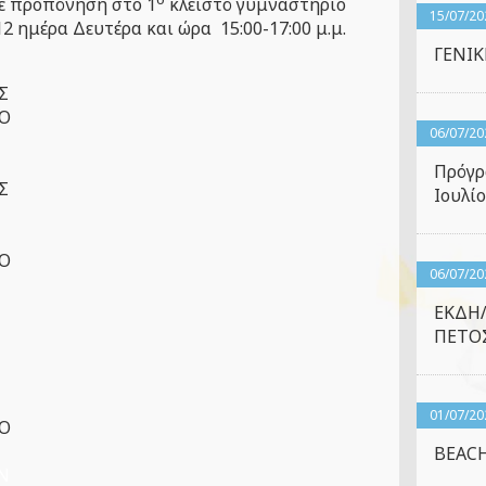
ε προπόνηση στο 1
κλειστό γυμναστήριο
15/07/20
12 ημέρα Δευτέρα και ώρα 15:00-17:00 μ.μ.
ΓΕΝΙ
Σ
.Ο
06/07/20
Σ
Πρόγρ
Σ
Ιουλίο
.Ο
06/07/20
Σ
ΕΚΔΗ
ΠΕΤΟΣ
01/07/20
.Ο
BEACH
Ν