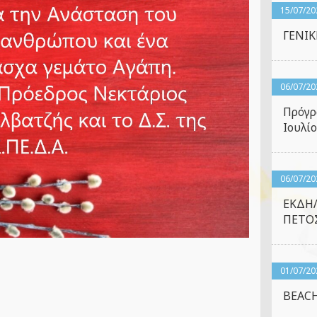
15/07/20
ΓΕΝΙ
06/07/20
Πρόγρ
Ιουλίο
06/07/20
ΕΚΔΗ
ΠΕΤΟΣ
01/07/20
BEACH