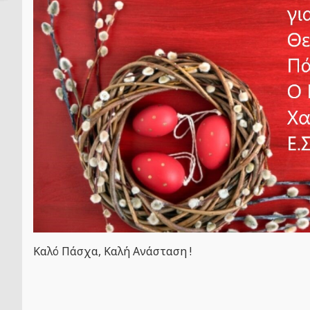
Καλό Πάσχα, Καλή Ανάσταση !