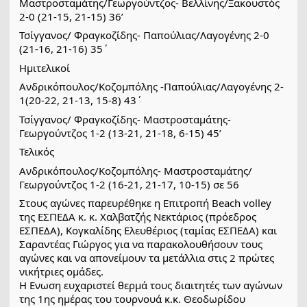
Μαστροσταμάτης/Γεωργούντζος- Βελλίνης/Ξακουστός
2-0 (21-15, 21-15) 36’
Τσίγγανος/ Φραγκοζίδης- Παπούλιας/Λαγογένης 2-0
(21-16, 21-16) 35΄
Ημιτελικοί
Ανδρικόπουλος/Κοζομπόλης -Παπούλιας/Λαγογένης 2-
1(20-22, 21-13, 15-8) 43΄
Τσίγγανος/ Φραγκοζίδης- Μαστροσταμάτης-
Γεωργούντζος 1-2 (13-21, 21-18, 6-15) 45’
Τελικός
Ανδρικόπουλος/Κοζομπόλης- Μαστροσταμάτης/
Γεωργούντζος 1-2 (16-21, 21-17, 10-15) σε 56
Στους αγώνες παρευρέθηκε η Επιτροπή Beach volley
της ΕΣΠΕΔΑ κ. κ. Χαλβατζής Νεκτάριος (πρόεδρος
ΕΣΠΕΔΑ), Κογκαλίδης Ελευθέριος (ταμίας ΕΣΠΕΔΑ) και
Σαραντέας Γιώργος για να παρακολουθήσουν τους
αγώνες και να απονείμουν τα μετάλλια στις 2 πρώτες
νικήτριες ομάδες.
Η Ενωση ευχαριστεί θερμά τους διαιτητές των αγώνων
της 1ης ημέρας του τουρνουά κ.κ. Θεοδωρίδου