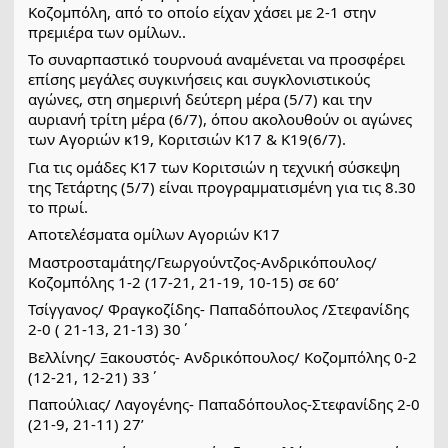
Κοζομπόλη, από το οποίο είχαν χάσει με 2-1 στην
πρεμιέρα των ομίλων..
Το συναρπαστικό τουρνουά αναμένεται να προσφέρει
επίσης μεγάλες συγκινήσεις και συγκλονιστικούς
αγώνες, στη σημερινή δεύτερη μέρα (5/7) και την
αυριανή τρίτη μέρα (6/7), όπου ακολουθούν οι αγώνες
των Αγοριών κ19, Κοριτσιών Κ17 & Κ19(6/7).
Για τις ομάδες Κ17 των Κοριτσιών η τεχνική σύσκεψη
της Τετάρτης (5/7) είναι προγραμματισμένη για τις 8.30
το πρωί.
Αποτελέσματα ομίλων Αγοριών Κ17
Μαστροσταμάτης/Γεωργούντζος-Ανδρικόπουλος/
Κοζομπόλης 1-2 (17-21, 21-19, 10-15) σε 60’
Τσίγγανος/ Φραγκοζίδης- Παπαδόπουλος /Στεφανίδης
2-0 ( 21-13, 21-13) 30΄
Βελλίνης/ Ξακουστός- Ανδρικόπουλος/ Κοζομπόλης 0-2
(12-21, 12-21) 33΄
Παπούλιας/ Λαγογένης- Παπαδόπουλος-Στεφανίδης 2-0
(21-9, 21-11) 27’