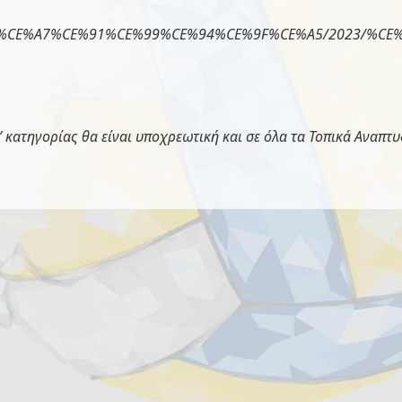
E%A3/%CE%A7%CE%91%CE%99%CE%94%CE%9F%CE%A5/202
κατηγορίας θα είναι υποχρεωτική και σε όλα τα Τοπικά Αναπτ