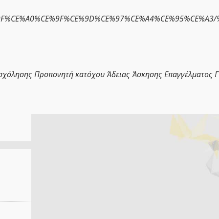
A1%CE%9F%CE%A0%CE%9F%CE%9D%CE%97%CE%A4%CE%95%C
σχόλησης Προπονητή κατόχου Άδειας Άσκησης Επαγγέλματος Γ’ 