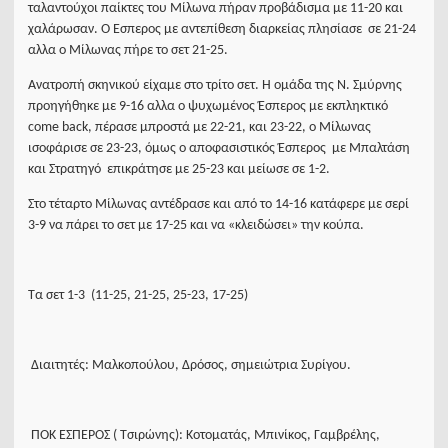
ταλαντούχοι παίκτες του Μίλωνα πήραν προβάδισμα με 11-20 και
χαλάρωσαν. Ο Έσπερος με αντεπίθεση διαρκείας πλησίασε σε 21-24
αλλα ο Μίλωνας πήρε το σετ 21-25.
Ανατροπή σκηνικού είχαμε στο τρίτο σετ. Η ομάδα της Ν. Σμύρνης
προηγήθηκε με 9-16 αλλα ο ψυχωμένος Έσπερος με εκπληκτικό
come back, πέρασε μπροστά με 22-21, και 23-22, ο Μίλωνας
ισοφάρισε σε 23-23, όμως ο αποφασιστικός Έσπερος με Μπαλτάση
και Στρατηγό επικράτησε με 25-23 και μείωσε σε 1-2.
Στο τέταρτο Μίλωνας αντέδρασε και από το 14-16 κατάφερε με σερί
3-9 να πάρει το σετ με 17-25 και να «κλειδώσει» την κούπα.
Τα σετ 1-3 (11-25, 21-25, 25-23, 17-25)
Διαιτητές: Μαλκοπούλου, Δρόσος, σημειώτρια Συρίγου.
ΠΟΚ ΈΣΠΕΡΟΣ ( Τσιρώνης): Κοτοματάς, Μπινίκος, Γαμβρέλης,