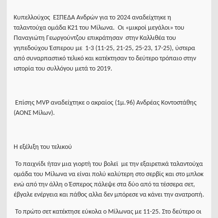
Κυπελλούχος ΕΣΠΕΔΑ Ανδρών για το 2024 αναδείχτηκε η
ταλαντούχα ομάδα Κ21 του Μίλωνα. Οι «μικροί μεγάλοι» του
Παναγιώτη Γεωργούντζου επικράτησαν στην Καλλιθέα του
γηπεδούχου Έσπερου με 1-3 (11-25, 21-25, 25-23, 17-25), ύστερα
από συναρπαστικό τελικό και κατέκτησαν το δεύτερο τρόπαιο στην
ιστορία του συλλόγου μετά το 2019.
Επίσης MVP αναδείχτηκε ο ακραίος (1μ.96) Ανδρέας Κοντοστάθης
(ΑΟΝΣ Μίλων).
Η εξέλιξη του τελικού
Το παιχνίδι ήταν μια γιορτή του βολεϊ με την εξαιρετικά ταλαντούχα
ομάδα του Μίλωνα να είναι πολύ καλύτερη στο σερβίς και στο μπλοκ
ενώ από την άλλη ο Έσπερος πάλεψε στα δύο από τα τέσσερα σετ,
έβγαλε ενέργεια και πάθος αλλα δεν μπόρεσε να κάνει την ανατροπή.
Το πρώτο σετ κατέκτησε εύκολα ο Μίλωνας με 11-25. Στο δεύτερο οι