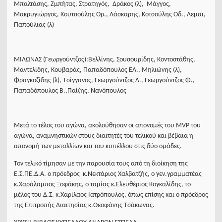
Μπαλτάσης, Ζμπήτας, Στρατηγός, Δράκος (λ), Μάγγος,
Μακρυγιώργος, Κουτσούλης Ορ., Λάσκαρης, Κοτσούλης Οδ., Λεμαϊ,
Παπούλιας (λ)
ΜΙΛΩΝΑΣ (Γεωργούντζος):Βελλίνης, Σουσουρίδης, Κοντοστάθης,
Μαντελίδης, Κουβαράς, Παπαδόπουλος ΕΛ., Μηλιώνης (λ),
Φραγκοζίδης (λ), Τσίγγανος, Γεωργούντζος Δ., Γεωργούντζος Φ.,
Παπαδόπουλος Β.,Παίζης, Νανόπουλος
Μετά το τέλος του αγώνα, ακολούθησαν οι απονομές του
MVP
του
αγώνα, αναμνηστικών στους διαιτητές του τελικού και βέβαια η
απονομή των μεταλλίων και του κυπέλλου στις δύο ομάδες.
Τον τελικό τίμησαν με την παρουσία τους από τη διοίκηση της
Ε.Σ.ΠΕ.Δ.Α. ο πρόεδρος κ.Νεκτάριος Χαλβατζής, ο γεν.γραμματέας
κ.Χαράλαμπος Ξοφάκης, ο ταμίας κ.Ελευθέριος Κογκαλίδης, το
μέλος του Δ.Σ. κ.Χαρίλαος Ιατρόπουλος, όπως επίσης και ο πρόεδρος
της Επιτροπής Διαιτησίας κ.Θεοφάνης Τσάκωνας.