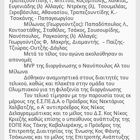
Τραπεζουντίδης Γ, Μπίτσα, Κοζομπόλης, Χαλκιάς,
Ευγενιάδης (λ) Αλλαγές: Ντρέκης (λ), Τσουμελέας,
Ξεροβάσιλας, Αθανασίου, Τραπεζουντίδης Κ..-
Τσοκάνης - Παπαγεωργίου
Μίλωνας (Γεωργούντζος): Παπαδόπουλος Λ.,
Κοντοστάθης, Σταθέλος, Τσάκος, Σουσουρίδης,
Νανόπουλος, Ραγκούσης (λ) Αλλαγές:
Γεωργούντζος Φ, Μακρής, Διαμαντής. – Παϊζης-
Τζιώρας-Ουτζής-Δάγλας
Μετά το τέλος του αγώνα ακολούθησαν οι
απονομές
MVP
της διοργάνωσης ο Νανόπουλος Αλ του
Μίλωνα
Δόθηκαν αναμνηστικά στους διαιτητές του
τελικού, καθώς και πλακέτα στην ομάδα του
Ολυμπιακού για τη φιλοξενία της διοργάνωσης
Τον τελικό τίμησαν με την παρουσία τους εκ
μέρους της Ε.Σ.ΠΕ.Δ.Α. ο Πρόεδρος Κος Νεκτάριος
Χαλβατζής, ο Α΄ αντιπρόεδρος Κος Νίκος
Δελαγραμμάτικας και το μέλος του Δ.Σ. Κος Νίκος
Κριεζής καθώς επίσης ο υπεύθυνος ανάπτυξης της
ΕΟΠΕ Κος Τάκης Καβαλιεράκης, ο Πρόεδρος της
Επιτροπής Διαιτησίας της Ένωσης Κος Φάνης
Τσάκωνας και το μέλος της Επιτροπής Ανάπτυξης