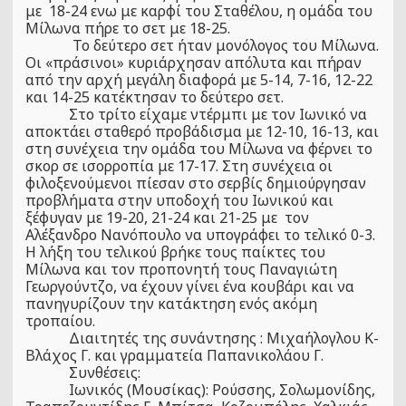
με 18-24 ενω με καρφί του Σταθέλου, η ομάδα του
Μίλωνα πήρε το σετ με 18-25.
Το δεύτερο σετ ήταν μονόλογος του Μίλωνα.
Οι «πράσινοι» κυριάρχησαν απόλυτα και πήραν
από την αρχή μεγάλη διαφορά με 5-14, 7-16, 12-22
και 14-25 κατέκτησαν το δεύτερο σετ.
Στο τρίτο είχαμε ντέρμπι με τον Ιωνικό να
αποκτάει σταθερό προβάδισμα με 12-10, 16-13, και
στη συνέχεια την ομάδα του Μίλωνα να φέρνει το
σκορ σε ισορροπία με 17-17. Στη συνέχεια οι
φιλοξενούμενοι πίεσαν στο σερβίς δημιούργησαν
προβλήματα στην υποδοχή του Ιωνικού και
ξέφυγαν με 19-20, 21-24 και 21-25 με τον
Αλέξανδρο Νανόπουλο να υπογράφει το τελικό 0-3.
Η λήξη του τελικού βρήκε τους παίκτες του
Μίλωνα και τον προπονητή τους Παναγιώτη
Γεωργούντζο, να έχουν γίνει ένα κουβάρι και να
πανηγυρίζουν την κατάκτηση ενός ακόμη
τροπαίου.
Διαιτητές
της συνάντησης : Μιχαήλογλου Κ-
Βλάχος Γ. και γραμματεία Παπανικολάου Γ.
Συνθέσεις:
Ιωνικός (Μουσίκας): Ρούσσης, Σολωμονίδης,