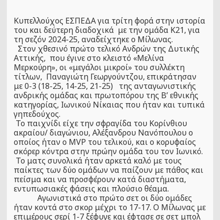
Κυπελλούχος ΕΣΠΕΔΑ για τρίτη φορά στην ιστορία
του και δεύτερη διαδοχικά με την ομάδα Κ21, για
τη σεζόν 2024-25, αναδείχτηκε ο Μίλωνας.
Στον χθεσινό πρώτο τελικό Ανδρών της Δυτικής
Αττικής, που έγινε στο κλειστό «Μελίνα
Μερκούρη», οι «μεγάλοι μικροί» του συλλέκτη
τίτλων, Παναγιώτη Γεωργούντζου, επικράτησαν
με 0-3 (18-25, 14-25, 21-25) της ανταγωνιστικής
ανδρικής ομάδας και πρωτοπόρου της Β’ εθνικής
κατηγορίας, Ιωνικού Νίκαιας που ήταν και τυπικά
γηπεδούχος.
Το παιχνίδι είχε την σφραγίδα του Κορίνθιου
ακραίου/ διαγώνιου, Αλέξανδρου Νανόπουλου ο
οποίος ήταν ο MVP του τελικού, και ο κορυφαίος
σκόρερ κόντρα στην πρώην ομάδα του τον Ιωνικό.
Το ματς συνολικά ήταν αρκετά καλό με τους
παίκτες των δύο ομάδων να παίζουν με πάθος και
πείσμα και να προσφέρουν κατά διαστήματα,
εντυπωσιακές φάσεις και πλούσιο θέαμα.
Αγωνιστικά στο πρώτο σετ οι δύο ομάδες
ήταν κοντά στο σκορ μέχρι το 17-17. Ο Μίλωνας με
επιμέρους σερί 1-7 ξέφυγε και έφτασε σε σετ μπολ