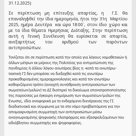
31.12.2025)
Σε περίπτωση μη επίτευξης απαρτίας, η Γ.Σ. θα
επαναληφθεί την ίδια ημερομηνία, ήτοι την 31η Μαρτίου
2025, ημέρα Δευτέρα και ώρα 18:00΄, στον ίδιο χώρο και
με τα ίδια θέματα Ημερήσιας Διάταξης. Στην περίπτωση
αυτή η Γενική Συνέλευση θα ευρίσκεται σε απαρτία,
ανεξαρτήτως του αριθμού των παρόντων
αντιπροσώπων.
Τονίζεται ότι σε περίπτωση κατά την οποία για λόγους νομοθετικών ή
άλλων μέτρων εκ μέρους της Πολιτείας για αντιμετώπιση της
πανδημίας ή άλλου λόγου ανωτέρας βίας η -κατά τα ανωτέρω-
τακτική ΓΣ δεν μπορέσει να διεξαχθεί κατά τις ανωτέρω
προκαθορισμένες ημεροχρονολογίες και κατά τον ανωτέρω
καθοριζόμενο τρόπο (ανοιχτή συνάθροιση αντιπροσώπων των
σωματείων/μελών) το ΔΣ διατηρεί το δικαίωμα επανατροποποίησης
της παρούσας με έγκαιρη ενημέρωση των σωματείων/μελών της
Ενωσης, ιδία αναφορικά με το ενδεχόμενο διενέργειας της ΓΣ
διαδικτυακά και σύμφωνα με τα στο νόμο προβλεπόμενα για την
απομακρυσμένη συμμετοχή των αντιπροσώπων μέσω
αναγνωρισμένης ψηφιακής πλατφόρμας και εξασφαλιζομένων του
αδιάβλητου συμμετοχής και ψηφοφορίας.