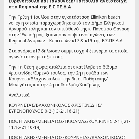
Ευρενόπουλο και Γαλουντζή/Παπούλια αντίστοιχα
στα Regional της Ε.Σ.ΠΕ.Δ.Α
Την Τρίτη 1 Ιουλίου στην εγκατάσταση Ellinikon beach
volley η οποία παραχωρήθηκε από τον Δήμο Ελληνικού
Αργυρούπολης και τον υπεύθυνό της κ. Πανούσο Θανάση
στην ΄Ενωσή μας, ξεκίνησαν οι φετινοί αγώνες των
Regional Αγοριών - Κοριτσιών κ17 & κ19 της Ε.Σ.ΠΕ.Δ.Α
Στα αγόρια κ17 δήλωσαν συμμετοχή 4 ζευγάρια τα οποία
αγωνίστηκαν μεταξύ τους
Την 1η θέση χωρίς απώλεια σετ κατέλαβε το δίδυμο
Χριστινίδης/Ευρενόπουλος, την 2η η ομάδα των
Κουρνέτα/Βλαχονικολού, την 3η οι Ποθητάκης/
Μενεγάτος και την 4η οι Γκιολμάς/Κουϊρίνης
Αναλυτικά:
ΚΟΥΡΝΕΤΑΣ/ΒΛΑΧΟΝΙΚΟΛΟΣ-ΧΡΙΣΤΙΝΙΔΗΣ/
ΕΥΡΕΝΟΠΟΥΛΟΣ 0-2 (13-21,16-21)
ΠΟΘΗΤΑΚΗΣ/ΜΕΝΕΓΑΤΟΣ-ΓΚΙΟΛΜΑΣ/ΚΟΥΪΡΙΝΗΣ 2-1 ( 21-
11,16-21,16-14)
ΠΟΘΗΤΑΚΗΣ/ΜΕΝΕΓΑΤΟΣ-ΚΟΥΡΝΕΤΑΣ/ΒΛΑΧΟΝΙΚΟΛΟΣ