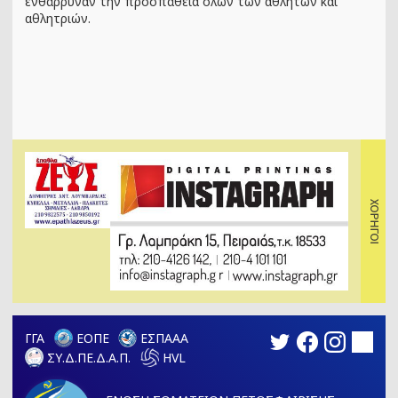
ενθάρρυναν την προσπάθεια όλων των αθλητών και
αθλητριών.
ΓΓΑ
ΕΟΠΕ
ΕΣΠΑΑΑ
ΣΥ.Δ.ΠΕ.Δ.Α.Π.
HVL