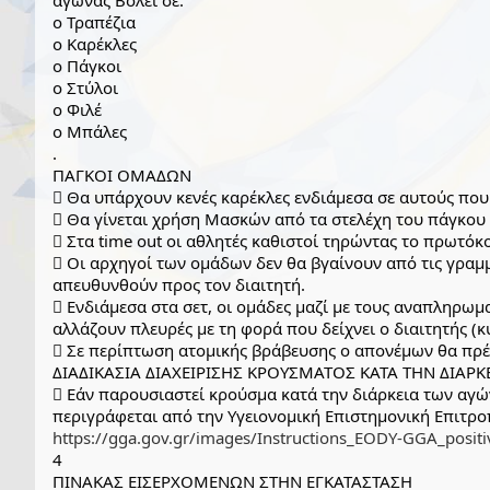
αγώνας Βόλεϊ σε:
o Τραπέζια
o Καρέκλες
o Πάγκοι
o Στύλοι
o Φιλέ
o Μπάλες
.
ΠΑΓΚΟΙ ΟΜΑΔΩΝ
 Θα υπάρχουν κενές καρέκλες ενδιάμεσα σε αυτούς που
 Θα γίνεται χρήση Μασκών από τα στελέχη του πάγκο
 Στα time out οι αθλητές καθιστοί τηρώντας το πρωτόκο
 Οι αρχηγοί των ομάδων δεν θα βγαίνουν από τις γραμμ
απευθυνθούν προς τον διαιτητή.
 Ενδιάμεσα στα σετ, οι ομάδες μαζί με τους αναπληρωμα
αλλάζουν πλευρές με τη φορά που δείχνει ο διαιτητής (
 Σε περίπτωση ατομικής βράβευσης ο απονέμων θα πρέ
ΔΙΑΔΙΚΑΣΙΑ ΔΙΑΧΕΙΡΙΣΗΣ ΚΡΟΥΣΜΑΤΟΣ ΚΑΤΑ ΤΗΝ ΔΙΑΡ
 Εάν παρουσιαστεί κρούσμα κατά την διάρκεια των αγ
https://gga.gov.gr/images/Instructions_EODY-GGA_positi
4
ΠΙΝΑΚΑΣ ΕΙΣΕΡΧΟΜΕΝΩΝ ΣΤΗΝ ΕΓΚΑΤΑΣΤΑΣΗ