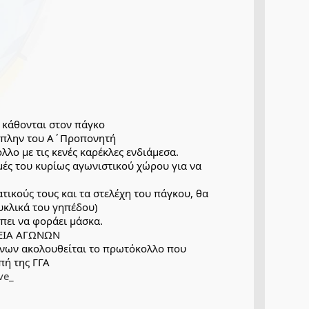
 κάθονται στον πάγκο
υ πλην του Α΄Προπονητή
λλο με τις κενές καρέκλες ενδιάμεσα.
ές του κυρίως αγωνιστικού χώρου για να 
τικούς τους και τα στελέχη του πάγκου, θα 
κυκλικά του γηπέδου)
πει να φοράει μάσκα.
ΚΕΙΑ ΑΓΩΝΩΝ
ώνων ακολουθείται το πρωτόκολλο που 
περιγράφεται από την Υγειονομική Επιστημονική Επιτροπή της ΓΓΑ 
ve_