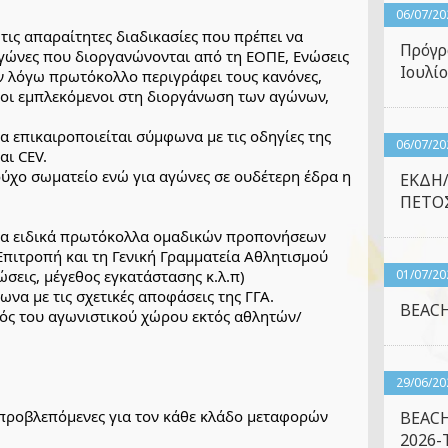
06/07/20
ις απαραίτητες διαδικασίες που πρέπει να 
Πρόγρ
γώνες που διοργανώνονται από τη ΕΟΠΕ, Ενώσεις 
Ιουλίο
εν λόγω πρωτόκολλο περιγράφει τους κανόνες, 
 οι εμπλεκόμενοι στη διοργάνωση των αγώνων, 
επικαιροποιείται σύμφωνα με τις οδηγίες της 
06/07/20
αι CEV.
ύχο σωματείο ενώ για αγώνες σε ουδέτερη έδρα η 
ΕΚΔΗ
ΠΕΤΟΣ
 τα ειδικά πρωτόκολλα ομαδικών προπονήσεων 
πιτροπή και τη Γενική Γραμματεία Αθλητισμού 
ώσεις, μέγεθος εγκατάστασης κ.λ.π)
01/07/20
να με τις σχετικές αποφάσεις της ΓΓΑ.
BEACH
τός του αγωνιστικού χώρου εκτός αθλητών/ 
29/06/20
 προβλεπόμενες για τον κάθε κλάδο μεταφορών 
BEACH
2026-