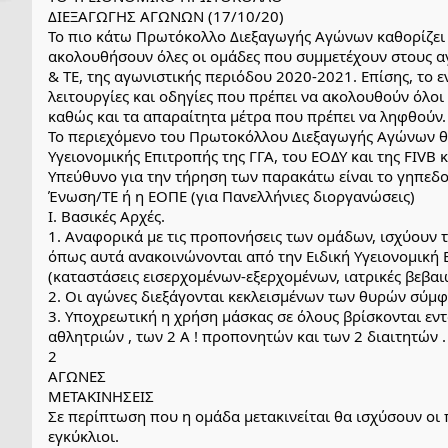
ΔΙΕΞΑΓΩΓΗΣ ΑΓΩΝΩΝ (17/10/20)
Το πιο κάτω Πρωτόκολλο Διεξαγωγής Αγώνων καθορίζει τ
ακολουθήσουν όλες οι ομάδες που συμμετέχουν στους α
& ΤΕ, της αγωνιστικής περιόδου 2020-2021. Επίσης, το 
λειτουργίες και οδηγίες που πρέπει να ακολουθούν όλοι
καθώς και τα απαραίτητα μέτρα που πρέπει να ληφθούν.
Το περιεχόμενο του Πρωτοκόλλου Διεξαγωγής Αγώνων θα 
Υγειονομικής Επιτροπής της ΓΓΑ, του ΕΟΔΥ και της FIVB κ
Υπεύθυνο για την τήρηση των παρακάτω είναι το γηπεδο
Ένωση/ΤΕ ή η ΕΟΠΕ (για Πανελλήνιες διοργανώσεις)
Ι. Βασικές Αρχές.
1. Αναφορικά με τις προπονήσεις των ομάδων, ισχύουν
όπως αυτά ανακοινώνονται από την Ειδική Υγειονομική Ε
(καταστάσεις εισερχομένων-εξερχομένων, ιατρικές βεβαι
2. Οι αγώνες διεξάγονται κεκλεισμένων των θυρών σύμφω
3. Υποχρεωτική η χρήση μάσκας σε όλους βρίσκονται εν
αθλητριών , των 2 Α ! προπονητών και των 2 διαιτητών .
2
ΑΓΩΝΕΣ
ΜΕΤΑΚΙΝΗΣΕΙΣ
Σε περίπτωση που η ομάδα μετακινείται θα ισχύσουν οι
εγκύκλιοι.