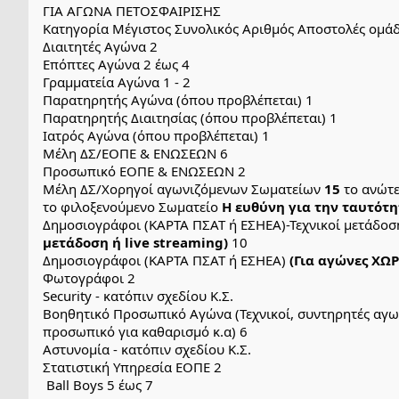
ΓΙΑ ΑΓΩΝΑ ΠΕΤΟΣΦΑΙΡΙΣΗΣ
Κατηγορία Μέγιστος Συνολικός Αριθμός Αποστολές ομάδ
Διαιτητές Αγώνα 2 
Επόπτες Αγώνα 2 έως 4 
Γραμματεία Αγώνα 1 - 2 
Παρατηρητής Αγώνα (όπου προβλέπεται) 1 
Παρατηρητής Διαιτησίας (όπου προβλέπεται) 1 
Ιατρός Αγώνα (όπου προβλέπεται) 1 
Μέλη ΔΣ/ΕΟΠΕ & ΕΝΩΣΕΩΝ 6 
Προσωπικό ΕΟΠΕ & ΕΝΩΣΕΩΝ 2 
Μέλη ΔΣ/Χορηγοί αγωνιζόμενων Σωματείων 
15
 το ανώτ
το φιλοξενούμενο Σωματείο 
Η ευθύνη για την ταυτότη
Δημοσιογράφοι (ΚΑΡΤΑ ΠΣΑΤ ή ΕΣΗΕΑ)-Τεχνικοί μετάδοση
μετάδοση ή live streaming)
 10 
Δημοσιογράφοι (ΚΑΡΤΑ ΠΣΑΤ ή ΕΣΗΕΑ) 
(Για αγώνες ΧΩΡ
Φωτογράφοι 2 
Security - κατόπιν σχεδίου Κ.Σ. 
Βοηθητικό Προσωπικό Αγώνα (Τεχνικοί, συντηρητές αγων
προσωπικό για καθαρισμό κ.α) 6 
Αστυνομία - κατόπιν σχεδίου Κ.Σ. 
Στατιστική Υπηρεσία ΕΟΠΕ 2
 Ball Boys 5 έως 7