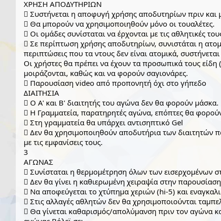
ΧΡΗΣΗ ΑΠΟΔΥΤΗΡΙΩΝ
 Συστήνεται η αποφυγή χρήσης αποδυτηρίων πριν και μ
 Θα μπορούν να χρησιμοποιηθούν μόνο οι τουαλέτες.
 Οι ομάδες συνίσταται να έρχονται με τις αθλητικές του
 Σε περίπτωση χρήσης αποδυτηρίων, συνιστάται η ατομι
περιπτώσεις που τα ντους δεν είναι ατομικά, συστήνεται
Οι χρήστες θα πρέπει να έχουν τα προσωπικά τους είδη (
μοιράζονται, καθώς και να φορούν σαγιονάρες.
 Παρουσίαση video από προπονητή όχι στο γήπεδο
ΔΙΑΙΤΗΣΙΑ
 Ο Α' και Β' διαιτητής του αγώνα δεν θα φορούν μάσκα.
 Η Γραμματεία, παρατηρητές αγώνα, επόπτες θα φορού
 Στη γραμματεία θα υπάρχει αντισηπτικό Gel
 Δεν θα χρησιμοποιηθούν αποδυτήρια των διαιτητών παρά
με τις εμφανίσεις τους.
3
ΑΓΩΝΑΣ
 Συνίσταται η θερμομέτρηση όλων των εισερχομένων σ
 Δεν θα γίνει η καθιερωμένη χειραψία στην παρουσίαση
 Να αποφεύγεται το χτύπημα χεριών (hi-5) και εναγκα
 Στις αλλαγές αθλητών δεν θα χρησιμοποιούνται ταμπε
 Θα γίνεται καθαρισμός/απολύμανση πριν τον αγώνα κα