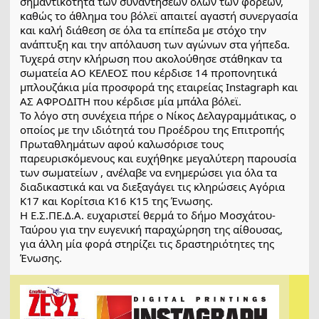
σημαντικότητα των συναντήσεων όλων των φορέων,
καθώς το άθλημα του βόλεϊ απαιτεί αγαστή συνεργασία
και καλή διάθεση σε όλα τα επίπεδα με στόχο την
ανάπτυξη και την απόλαυση των αγώνων στα γήπεδα.
Τυχερά στην κλήρωση που ακολούθησε στάθηκαν τα
σωματεία ΑΟ ΚΕΛΕΟΣ που κέρδισε 14 προπονητικά
μπλουζάκια μία προσφορά της εταιρείας Instagraph και
ΑΣ ΑΦΡΟΔΙΤΗ που κέρδισε μία μπάλα βόλεϊ.
Το λόγο στη συνέχεια πήρε ο Νίκος Δελαγραμμάτικας, ο
οποίος με την ιδιότητά του Προέδρου της Επιτροπής
Πρωταθλημάτων αφού καλωσόρισε τους
παρευρισκόμενους και ευχήθηκε μεγαλύτερη παρουσία
των σωματείων , ανέλαβε να ενημερώσει για όλα τα
διαδικαστικά και να διεξαγάγει τις κληρώσεις Αγόρια
Κ17 και Κορίτσια Κ16 Κ15 της Ένωσης.
Η Ε.Σ.ΠΕ.Δ.Α. ευχαριστεί θερμά το δήμο Μοσχάτου-
Ταύρου για την ευγενική παραχώρηση της αίθουσας,
για άλλη μία φορά στηρίζει τις δραστηριότητες της
Ένωσης.