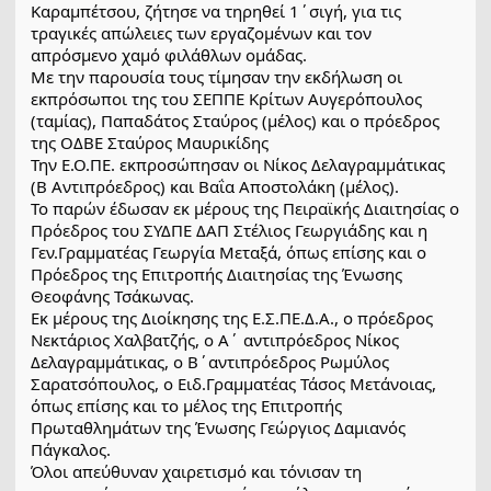
Καραμπέτσου, ζήτησε να τηρηθεί 1΄σιγή, για τις
τραγικές απώλειες των εργαζομένων και τον
απρόσμενο χαμό φιλάθλων ομάδας.
Με την παρουσία τους τίμησαν την εκδήλωση οι
εκπρόσωποι της του ΣΕΠΠΕ Κρίτων Αυγερόπουλος
(ταμίας), Παπαδάτος Σταύρος (μέλος) και ο πρόεδρος
της ΟΔΒΕ Σταύρος Μαυρικίδης
Την Ε.Ο.ΠΕ. εκπροσώπησαν οι Νίκος Δελαγραμμάτικας
(Β Αντιπρόεδρος) και Βαΐα Αποστολάκη (μέλος).
Το παρών έδωσαν εκ μέρους της Πειραϊκής Διαιτησίας ο
Πρόεδρος του ΣΥΔΠΕ ΔΑΠ Στέλιος Γεωργιάδης και η
Γεν.Γραμματέας Γεωργία Μεταξά, όπως επίσης και ο
Πρόεδρος της Επιτροπής Διαιτησίας της Ένωσης
Θεοφάνης Τσάκωνας.
Εκ μέρους της Διοίκησης της Ε.Σ.ΠΕ.Δ.Α., ο πρόεδρος
Νεκτάριος Χαλβατζής, ο Α΄ αντιπρόεδρος Νίκος
Δελαγραμμάτικας, ο Β΄αντιπρόεδρος Ρωμύλος
Σαρατσόπουλος, ο Ειδ.Γραμματέας Τάσος Μετάνοιας,
όπως επίσης και το μέλος της Επιτροπής
Πρωταθλημάτων της Ένωσης Γεώργιος Δαμιανός
Πάγκαλος.
Όλοι απεύθυναν χαιρετισμό και τόνισαν τη