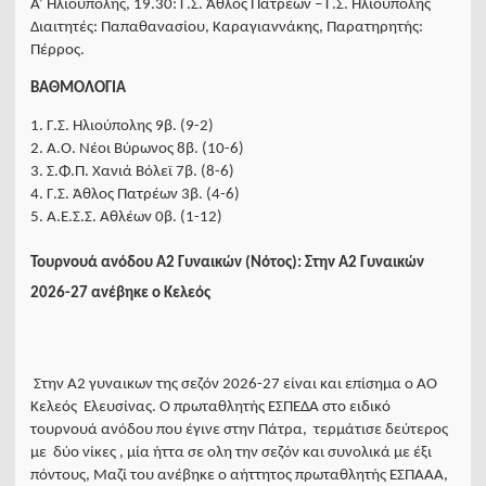
Α’ Ηλιούπολης, 19.30: Γ.Σ. Άθλος Πατρέων – Γ.Σ. Ηλιούπολης
Διαιτητές: Παπαθανασίου, Καραγιαννάκης, Παρατηρητής:
Πέρρος.
ΒΑΘΜΟΛΟΓΙΑ
1. Γ.Σ. Ηλιούπολης 9β. (9-2)
2. Α.Ο. Νέοι Βύρωνος 8β. (10-6)
3. Σ.Φ.Π. Χανιά Βόλεϊ 7β. (8-6)
4. Γ.Σ. Άθλος Πατρέων 3β. (4-6)
5. Α.Ε.Σ.Σ. Αθλέων 0β. (1-12)
Τουρνουά ανόδου Α2 Γυναικών (Νότος): Στην Α2 Γυναικών
2026-27 ανέβηκε ο Κελεός
Στην Α2 γυναικων της σεζόν 2026-27 είναι και επίσημα ο ΑΟ
Κελεός Ελευσίνας. Ο πρωταθλητής ΕΣΠΕΔΑ στο ειδικό
τουρνουά ανόδου που έγινε στην Πάτρα, τερμάτισε δεύτερος
με δύο νίκες , μία ήττα σε ολη την σεζόν και συνολικά με έξι
πόντους, Μαζί του ανέβηκε ο αήττητος πρωταθλητής ΕΣΠΑΑΑ,