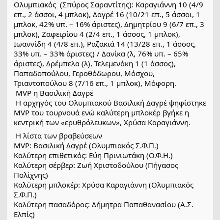
Ολυμπιακός  (Σπύρος Σαραντίτης): Καραγιάννη 10 (4/9 
επ., 2 άσσοι, 4 μπλοκ), Δαγρέ 16 (10/21 επ., 5 άσσοι, 1 
μπλοκ, 42% υπ. – 16% άριστες), Δημητρίου 9 (6/7 επ., 3 
μπλοκ), Ζαφειρίου 4 (2/4 επ., 1 άσσος, 1 μπλοκ), 
Ιωαννίδη 4 (4/8 επ.), Ραζακιά 14 (13/28 επ., 1 άσσος, 
33% υπ. – 33% άριστες) / Δανίκα (λ, 76% υπ. – 65% 
άριστες), Δρέμπελα (λ), Τελεμενάκη 1 (1 άσσος), 
Παπαδοπούλου, Γεροθόδωρου, Μόσχου, 
Τριαντοπούλου 8 (7/16 επ., 1 μπλοκ), Μόφορη.
 MVP η Βασιλική Δαγρέ
 Η αρχηγός του Ολυμπιακού Βασιλική Δαγρέ ψηφίστηκε 
MVP του τουρνουά ενώ καλύτερη μπλοκέρ βγήκε η 
κεντρική των «ερυθρόλευκων», Χρύσα Καραγιάννη.
 Η λίστα των βραβεύσεων
MVP: Βασιλική Δαγρέ (Ολυμπιακός Σ.Φ.Π.)
Καλύτερη επιθετικός: Εύη Πρινιωτάκη (Ο.Φ.Η.)
Καλύτερη σέρβερ: Ζωή Χριστοδούλου (Πήγασος 
Πολίχνης)
Καλύτερη μπλοκέρ: Χρύσα Καραγιάννη (Ολυμπιακός 
Σ.Φ.Π.)
Καλύτερη πασαδόρος: Δήμητρα Παπαθανασίου (Α.Σ. 
Ελπίς)