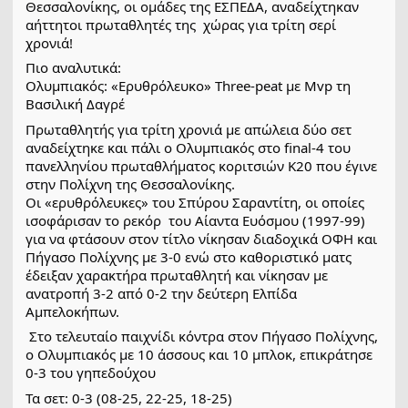
Θεσσαλονίκης, οι ομάδες της ΕΣΠΕΔΑ, αναδείχτηκαν 
αήττητοι πρωταθλητές της  χώρας για τρίτη σερί 
χρονιά!
Πιο αναλυτικά:
Ολυμπιακός: «Ερυθρόλευκο» Three-peat με Mvp τη 
Βασιλική Δαγρέ
Πρωταθλητής για τρίτη χρονιά με απώλεια δύο σετ 
αναδείχτηκε και πάλι ο Ολυμπιακός στο final-4 του 
πανελληνίου πρωταθλήματος κοριτσιών Κ20 που έγινε 
στην Πολίχνη της Θεσσαλονίκης. 
Οι «ερυθρόλευκες» του Σπύρου Σαραντίτη, οι οποίες 
ισοφάρισαν το ρεκόρ  του Αίαντα Ευόσμου (1997-99) 
για να φτάσουν στον τίτλο νίκησαν διαδοχικά ΟΦΗ και 
Πήγασο Πολίχνης με 3-0 ενώ στο καθοριστικό ματς 
έδειξαν χαρακτήρα πρωταθλητή και νίκησαν με 
ανατροπή 3-2 από 0-2 την δεύτερη Ελπίδα 
Αμπελοκήπων.
 Στο τελευταίο παιχνίδι κόντρα στον Πήγασο Πολίχνης, 
ο Ολυμπιακός με 10 άσσους και 10 μπλοκ, επικράτησε 
0-3 του γηπεδούχου
Τα σετ: 0-3 (08-25, 22-25, 18-25)