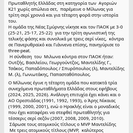
Πρωταθλητής Ελλάδας στη κατηγορία των  Αγοριών 
Κ21 χωρίς απώλεια σετ,  παρέμεινε ο Μίλωνας για 
τρίτη σερί χρονιά και για τέταρτη φορά στην ιστορία 
του.
Η ομάδα της Νέας Σμύρνης νίκησε και τον ΠΑΟΚ με 3-0 
(25-21, 25-17, 25-22)  για την τρίτη αγωνιστική της 
τελικής φάσης και συνολικά με τρεις σερί νίκες,  κόντρα 
σε Πανερυθραϊκό και Γιάννενα επίσης, πανηγύρισε το 
three-peat. 
 Η σύνθεση  του  Μιλωνα κόντρα στον ΠΑΟΚ ήταν:  
Ουτζής, Βασιλείου, Γεωργούντζος, Μαντελίδης Γ., 
Τσάκος, Παπαδόπουλος / Σπυρόπουλος (λ), Μαντελίδης 
Μ. (λ), Γωνιωτάκης, Παπασταθόπουλος.
Ο Μίλωνας έγινε η τέταρτη ομάδα που κατακτά τρία 
συνεχόμενα πρωταθλήματα Ελλάδας στους εφήβους 
(2024, 2025, 2026). Ανάλογη επιτυχία έχει κάνει και ο 
ΑΟ Ορεστιάδας (1991, 1992, 1993), ο Άρης Νίκαιας 
(1999, 2000, 2001), ενώ ο Ηρακλής είναι ο μοναδικός 
που έχει καταφέρει να στεφθεί πρωταθλητής για 
τέσσερις σερί σεζόν (2007, 2008, 2009, 2010).
 Σάρωσε τους ατομικούς τίτλους ο MVP Μαντελίδης
 Με τρεις ατομικούς τίτλους (MVP,  καλύτερος 