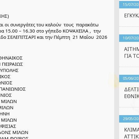
15/07/20
ΕΓΚΥΚ
ΚΗΣ)
 οι συνεργάτες του καλούν  τους  παρακάτω 
α 15.00 – 16.30 στο γήπεδο ΚΟΨΑΧΕΙΛΑ ,  την 
δο ΣΕΛΕΠΙΤΣΑΡΙ και την Πέμπτη  21 Μαΐου  2026  
10/07/20
ΑΙΤΗΜ
ΓΙΑ Τ
ΠΑΝΑΘΗΝΑΙΚΟΣ 
ΝΙΚΗ ΠΕΙΡΑΙΩΣ
ΕΤΡΟΥΠΟΛΗΣ 
ΝΙΚΟΣ
05/06/20
ΝΙΩΝΙΟΣ
ΓΣ ΠΑΝΙΩΝΙΟΣ 
ΔΕΛΤΙ
ΝΙΩΝΙΟΣ
ΕΘΝΙΚ
ΝΣ ΜΙΛΩΝ
ΝΣ ΜΙΛΩΝ
ΑΛΛΗΝΗ
29/05/20
ΝΣ ΜΙΛΩΝ
ΚΗΦΙΣΙΑΣ
ΚΛΙΜΑ
    ΑΟΝΣ ΜΙΛΩΝ
ΑΤΤΙΚ
    ΣΦΑΜ ΦΟΙΒΟΣ 