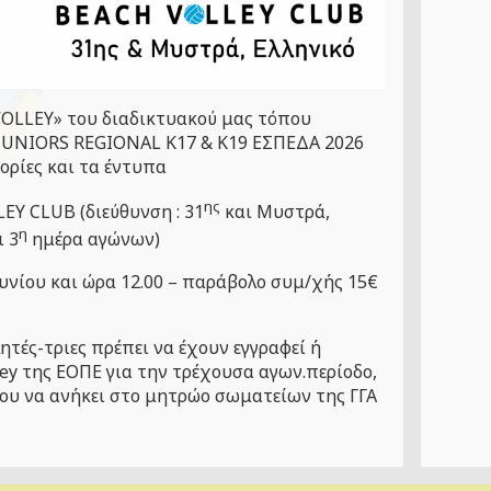
VOLLEY
» του διαδικτυακού μας τόπου
JUNIORS REGIONAL K
17 &
K
19 ΕΣΠΕΔΑ 2026
ορίες και τα έντυπα
ης
LEY CLUB
(διεύθυνση : 31
και Μυστρά,
η
ι 3
ημέρα αγώνων)
υνίου και ώρα 12.00 – παράβολο συμ/χής 15€
τές-τριες πρέπει να έχουν εγγραφεί ή
ley
της ΕΟΠΕ για την τρέχουσα αγων.περίοδο,
που να ανήκει στο μητρώο σωματείων της ΓΓΑ