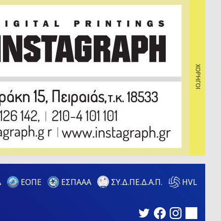
Α
ΕΟΠΕ
ΕΣΠΑΑΑ
HVL
ΣΥ.Δ.ΠΕ.Δ.Α.Π.